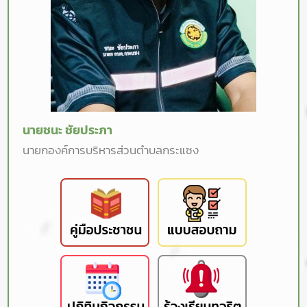
นายชนะ ชัยประภา
นายกองค์การบริหารส่วนตำบลกระแซง