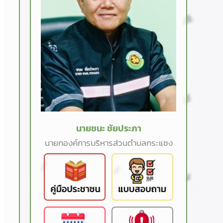
นายชนะ ชัยประภา
นายกองค์การบริหารส่วนตำบลกระแซง