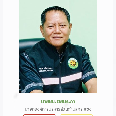
นายชนะ ชัยประภา
นายกองค์การบริหารส่วนตำบลกระแซง