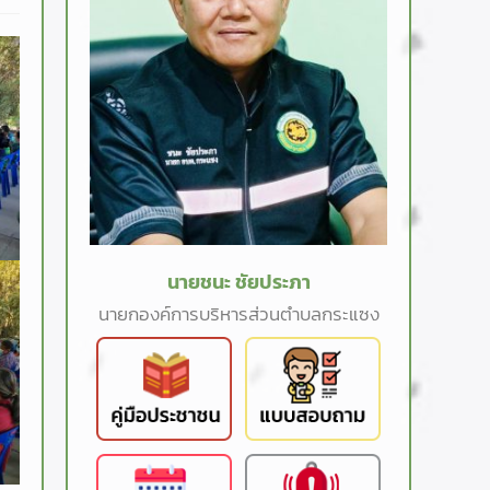
นายชนะ ชัยประภา
นายกองค์การบริหารส่วนตำบลกระแซง