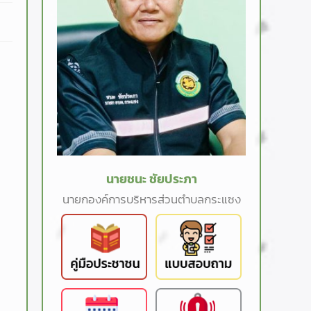
นายชนะ ชัยประภา
นายกองค์การบริหารส่วนตำบลกระแซง