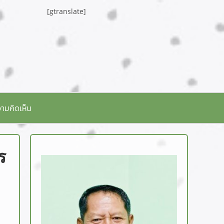
[gtranslate]
ามคิดเห็น
ร