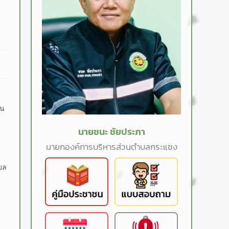
ใน
นายชนะ ชัยประภา
นายกองค์การบริหารส่วนตำบลกระแซง
บล