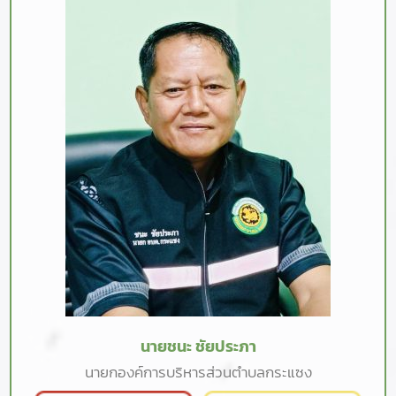
นายชนะ ชัยประภา
นายกองค์การบริหารส่วนตำบลกระแซง