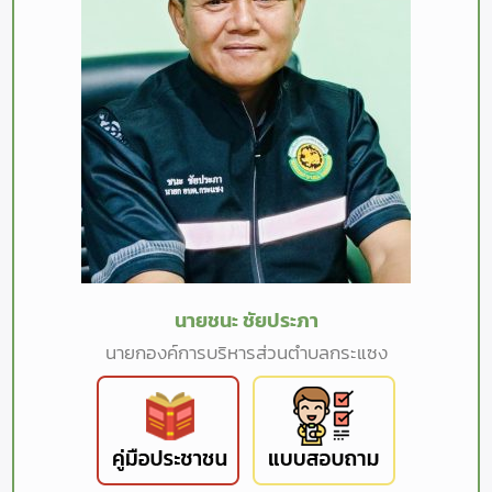
นายชนะ ชัยประภา
นายกองค์การบริหารส่วนตำบลกระแซง