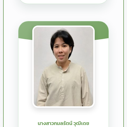
นางสาวกมลรัตน์ วุฒิเดช